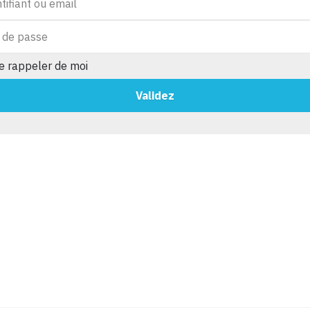
e rappeler de moi
Validez