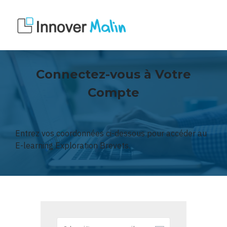
Connectez-vous à Votre
Compte
Entrez vos coordonnées ci-dessous pour accéder au
E-learning Exploration Brevets.