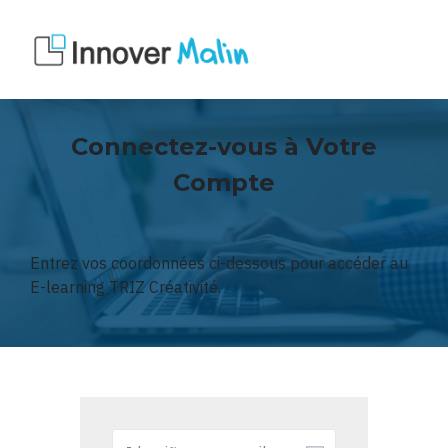
Connectez-vous à Votre
Compte
Entrez vos coordonnées ci-dessous pour accéder au
E-learning TRIZ Créativité.